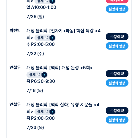
회>
2회차 발전과 에너지효율
상세보기
6:20~6:50 누리고사(test) 리뷰 & 이전 수업 복습
○ 주차별 진도계획
일 A10:00-1:00
설명회 영상
3회차 지질시대
-고2 2학기 물리학 진로 선택과목(역학과 에너지)중 최고난이도 파트 특강
7:00~7:50 진도1
1주차 : 산화 환원 양적 관계 문항 - 수용액과 금속의 반응
7/26 (일)
수업 진행 방식: 기본 개념 설명 후 개념 적용 문항 풀이로 실전 개념 확립, 그 후 숫자
4회차 지구 환경 변화
-현 고3 물2 파트로 물리학에 비해 난이도가 어려운 파트로 선행이 필수적인 부분입니
8:00~8:50 진도2
변형한
2주차 : 중화 반응 양적 관계 문항 - 반응석,질량 변화
다.
박천익
개정 물리학 [전자기+파동] 핵심 특강 <4
○ 수업특징
8:50~ 복습 test 진행
유사 문항 풀이로 동일 유형 완벽 정복
3주차 : 전자기 유도 심화 문항 - 중상 수준의 다양한 유형
-여름 방학 5회 특강으로 최고난이도 파트를 책임집니다.
수강예약
회>
화/생 백현우T
상세보기
-교재 : 모든출판사 교과서 분석 내용 완벽반영,교과 외 추가 내용 완벽 반영, 함께 완성
복습 test 오답분석
수 P2:00-5:00
-개념 60% + 문제 풀이 40% 고3 물2 기출중 중급 난이도 문항 정복
하여 몰입하는교재
설명회 영상
1회차 산화&환원반응 (개념)
클리닉 test 제공(100점 통과)
○ 주차별 진도계획
7/22 (수)
-교재문항 : 교육 과정에 충실한 2008-2026 모의고사 및 수능 문항 탑재, 빈출
2회차 산화&환원반응 (심화)
SAMPLE 문항을 통한 실전 최적화, 실전에 가장 최적화된 해설
○ 주차별 진도계획
3회차 산과 염기의 중화반응
안철우
개정 물리학 [역학] 개념 완성 <5회>
○ 회차별 커리큘럼
○ 회차별 커리큘럼
1주차(뉴턴 역학) : 여러가지 운동, 등가속도 운동
-자료 : 현장수강생 ONLY
수강예약
4회차 중화반응의 양적관계
상세보기
1회차 특수상대성
1회차 산화와 환원
2주차 : 뉴턴의 운동 법칙과 힘분석
기본문항 : 빈출 객관식 + 주관식 + 서술형
목 P6:30-9:30
1주차 : 힘의 합성과 포물선 운동
설명회 영상
2회차 쿨롱의 법칙, 전류에 의한 자기장
2회차 산과 염기, 물질 변화에서 에너지의 출입
3주차 : 운동의 법칙 심화 + 운동량과 충격량
응용문항 : 킬러 문항 빈출 유형
7/16 (목)
2주차 : 포물선 운동 심화와 등속 원운동
3회차 전자기 유도, 파동의 간섭
3회차 중화반응 skill + 문제풀이 심화
4주차 : 역학적 에너지 보존
학교별 특화 문항 : 물리학2 + 수특 + 수완 + 히스토릭 문제
3주차 : 열역학 1법칙과 열기관
안철우
개정 물리학 [역학 심화] 유형 & 문풀 <4
4회차 빛의 이중성, 물질의 이중성
○ 수업특징
4회차 발전과 전자기 유도
5주차 : 에너지 심화와 돌림힘
-문제풀이 최적화 수업 : 유형별 문제풀이 비법에 철저하게 집중된 문제를 풀어서 답을
4주차 : 단진동과 탄성파
수강예약
회>
상세보기
대는 데 목표가 확실한 수업
-물리학 A to Z 하나부터 열까지 모든개념 완성
목 P2:00-5:00
5주차 : 도플러 효과와 정상파
설명회 영상
-1500% 기출 자료 : 2006-2024 까지 빠짐없이 누적된 모의고사 기출 문항을 제
-과제 및 테스트 난이도 :고2 모의고사 2,3점 기출 문항
공
7/23 (목)