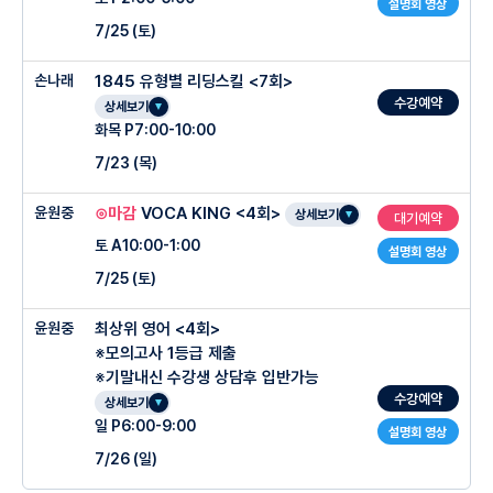
설명회 영상
어로 구분하여 반복 학습- 확장연습과 이미지 연상법 / 경현쌤 암기 꿀팁까지 전수! (매
*핸드폰으로 셀프테스트가 불가능한 학생은 수업 전/후 10분간 남아서 테스트 진행 후
-핵심 유형 접근법 및 생각하며 글 읽는 법 훈련
주 200개 단어 암기, 어휘암기 테스트 실시)
7/25 (토)
3회차: 중세국어 문법이론 2
귀가
-
수능 범위 및 2학기 내신 기출 학습 및 풀이
4회차: 중세국어 작품 분석 「세종어제 훈민정음」, 「용비어천가」
손나래
1845 유형별 리딩스킬 <7회>
○
관리 프로그램(클리닉)
5회차: 중세국어 내신 기출 문제 풀이와 수능형 문제 풀이
수강예약
상세보기
SVAC <스박> 어법 문제풀이 스킬 특강
○
어법 [내신만점 목표] 40%
수업 전후 1시간 클리닉 (단어 재시험 / 숙제 관리)
화목 P7:00-10:00
★ 문장 분석을 통해 논리적인 단서를 찾아 빠르게 푸는 훈련 ★
-
어법 문제를 푸는 알고리즘 학습
7/23 (목)
○ 단 6가지 CODE의 일관된 풀이로 어법 완전 정복
○ 주차별 진도계획
윤원중
⊙마감
VOCA KING <4회>
(동사 / 준동사 / 분사 / 형용사, 부사 / 관계사 / 대명사)
○ 수강 대상
상세보기
대기예약
○
어휘 10%
1회차: 대조 논리 + 미니모의고사 1회 <수능 29-40번 킬러유형>
토 A10:00-1:00
-현존하는 모든 어법 풀이 과정 중 가장 정확하고 빠른 풀이법 제공
수능영어 유형별 풀이법을 배우고 싶은 학생
설명회 영상
-
어휘끝 수능 : 주 200개
2회차: 재진술 논리 + 미니모의고사 2회 <수능 29-40번 킬러유형>
7/25 (토)
-어법 10문항 중 10문항을 맞추기 위한 훈련
항상 시간이 부족한 학생
3회차: 구체화 논리 + 미니모의고사 3회 <수능 29-40번 킬러유형>
-복잡한 어법 지식 없이도 오로지 시험을 위한 어법 풀이과정 체화
단어 훈련이 어려운 학생
4회차: 부정/비교 논리 + 미니모의고사 4회 <수능 29-40번 킬러유형>
윤원중
최상위 영어 <4회>
○ 수업특징
-감으로 푸는 것이 아닌 일관된 논리로 풀어 나가기
※모의고사 1등급 제출
5회차: 수능 논점 총정리 + 미니모의고사 5회 <수능 29-40번 킬러유형>
※기말내신 수강생 상담후 입반가능
-단기간의 인풋을 통해 최적의 아웃풋 만들기
○ 수업 특징
-명확한 어휘 학습량 4주 1600개 완성 어휘 학습 (매주400개씩)
수강예약
상세보기
-고1~3 교육청 및 평가원 기출 + 대치, 서초 고난도 내신 기출
진행방식: 단어 암기 훈련 → 지난 수업 복습 및 핵심 문항 오답 → 유형별 스킬 수업
"하프모의고사" 핵심킬러 29-40번 매회차 진행
일 P6:00-9:00
-어휘 시험은 누적을 기본으로 중요한 50개 어휘를 다시 선정해 다음 시험에 Re-
설명회 영상
18번 목적부터 45번 장문까지, 수능영역 독해스킬 마스터
Test
7/26 (일)
발췌독, 포인트 독해, 리딩스킬 훈련
-재시험&강사와 조교가 오답 어휘에 대한 파생어,동의어 설명