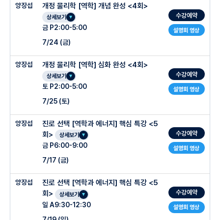
양장섭
개정 물리학 [역학] 개념 완성 <4회>
○ 관리 시스템
○관리 시스템
수강예약
상세보기
-과제 성취도가 미흡한 경우,클리닉에 참석해 과제 완벽 수행
○ 역학 심화 [유형 & 문풀]
-학교 특성이 반영된 최적화된 모의고사 매주 제공 및 피드빅
금 P2:00-5:00
설명회 영상
-주간 테스트,재시험,과제물 등 질의 응답을 클리닉을 통해 해결
※ Speed 핵심정리 & 유형별 심화 문풀
-매주 개인별 누적 오답노트 제공
7/24 (금)
-본 수업보다 더 쉬운내용으로 기초부터 이해도를 높이는 미러링 클리닉 진행 (대찬학
※ 고3 교육청 + 평가원 기출 문항 + 주요 고교 기출 문항 구성
-출석 / 시험점수 / 과제물 수행결과 문자 개별 공유
원 물리 강사 정선우T 초빙)
양장섭
개정 물리학 [역학] 심화 완성 <4회>
-맨투맨 관리 : 모르는 유형은 익힐 때까지 (강사+조교진)
수강예약
상세보기
1회차 돌림힘 + 역학적 평형
○ 수업특징
토 P2:00-5:00
설명회 영상
2회차 속도와 가속도
반포 내신 15년차, 최상위권 선배들의 1등급 결과로 증명된 강력 추천 강의
○ 주차별 진도계획
7/25 (토)
3회차 운동법칙 운동량보존
물리에서 가장 어려운 역학주제를 기초 부터 천천히 시작, 처음하는 학생들도 쉽게 접근
가능한 강의
양장섭
진로 선택 [역학과 에너지] 핵심 특강 <5
4회차 역학적 에너지
1주차 : 물체의 운동 - 등가속도 운동 (s,v,a,t)
개념만 빠르게 보지 않고, 문제를 직접 풀수 있게 만드는 실전 내신수업
수강예약
회>
상세보기
○ 수업특징
2주차 : 운동의법칙 - 정역학,동역학 (F,m,a)
금 P6:00-9:00
복잡한 계산과 수식 없이 단순화된 문제 풀이스킬로 풀이시간을 효율적으로 단축
설명회 영상
반포 내신 15년차, 최상위권 선배들의 1등급 결과로 증명된 강력 추천 강의
3주차 : 일과 에너지 - 역학의 다른 관점
7/17 (금)
반포지역 내신 빈출, EBS 수특/수완, 수능 기출문제로 제작된 교재+워크북
물리를 1회 이상 본 학생들 대상으로 고난도 문제에 대한 효율적인 접근방법을 설명
4주차 : 운동량 보존,돌림힘 - 2008 물리학 킬러,2015 물리학2
양장섭
진로 선택 [역학과 에너지] 핵심 특강 <5
시간관리가 중요한 고2 내신대비를 미리 준비하는 실전 내신수업
○ 관리시스템
수강예약
회>
상세보기
복잡한 계산과 수식 없이 단순화된 문제 풀이스킬로 풀이시간을 효율적으로 단축
○ 수업특징
일 A9:30-12:30
답지 없이 풀어서 온라인으로 제출하는 중간점검 과제
설명회 영상
반포지역 내신 빈출, EBS 수특/수완, 수능 기출문제로 제작된 교재+워크북
반포 내신 15년차, 최상위권 선배들의 1등급 결과로 증명된 강력 추천 강의
7/19 (일)