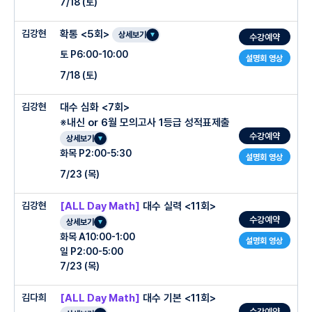
7/18 (토)
주제 Part (함축의미 추론 / 빈칸) & 논리 Part (통일성 / 순서 / 삽입) 집중 훈련
: 정답률 30-40% (4주) + 정답률 20-30% (4주) 고난도 빈 / 순 / 삽 project
○ 주차별 진도 계획
김강현
확통 <5회>
상세보기
수강예약
수업시간에 보는 고3 Full set 모의고사 (듣기제외)를 통한 실전력 배양 훈련
1주차 : 필수 Voca [1] + 학교별 기출 어휘 문제 (1) + 수능,평가원 빈칸, 어휘 독해
토 P6:00-10:00
설명회 영상
(1)
매주 반복되는 고난도 독해 지문의 요약 연습과 요약문 훈련 연습
7/18 (토)
2주차 : 필수 Voca [2] + 학교별 기출 어휘 문제 (2) + 수능,평가원 빈칸 어휘독해
서술형 고등 기출 56제 : 영작 / 요약 / Essay 유형 최신 내신 기출 서술형 요약 문제
(2)
& Feedback
김강현
대수 심화 <7회>
3주차 :
필수 Voca [3] + 학교별 기출 어휘 문제 (3) + 수능,평가원 빈칸 어휘독해
※내신 or 6월 모의고사 1등급 성적표제출
(3)
수강예약
상세보기
-Grammar [ 내신 기출 + 모의고사 기출 문제풀이 ]
4주차 : 필수 Voca [4] + 학교별 기출 어휘 문제 (4) + 수능,평가원 빈칸 어휘독해
화목 P2:00-5:30
설명회 영상
실전 문제 풀이(80%) & 문제에 해당하는 문법 이론(20%)
(4)
7/23 (목)
문법 고등 기출 101제 (다양한 내신, 수능 문법 문제를 빠르고 정확하게 푸는 연습)
매시간 수업 & 과제 부분에 대한 필기 NOTE 제공
김강현
[ALL Day Math]
대수 실력 <11회>
※ 필수 Voca : 내신, 수능 필수 어휘 1600 [중요 어근 / 접두사 / 접미사 / 파생어]
수강예약
+ 학교별 기출 어휘 문제
상세보기
화목 A10:00-1:00
약점독해 : 3개년 수능,평가원 기출 (빈칸/순서/삽입) + 수능 독해를 가지고 어휘 확장,
설명회 영상
??
일 P2:00-5:00
집중 독해 훈련
7/23 (목)
문법 : 필수 문법 기본 학습 & 모의고사 핵심 문법 문제 풀이
김다희
[ALL Day Math]
대수 기본 <11회>
수강예약