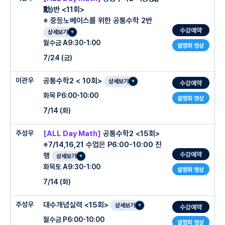
내신에 자주 나오는 유형의 철저한 반복학습
動)반 <11회>
※ 중등노베이스를 위한 공통수학 2반
도형의 방정식 유형 외우다가 실패하는 학생들을 위한 기하 문제의 접근법 과 분석법 제
대수 강좌의 심화를 원하는 학생
수강예약
공
상세보기
월수금 A9:30-1:00
지수,로그,삼각함수의 최신 출제 트렌드 반영
함수 고등수학에서 피해 갈 수 없는 함수, 유형을 근본적으로 파헤쳐 심화까지
설명회 영상
7/24 (금)
학생들이 힘들어 하는 부분 (지수,로그 함수 및 삼각함수의 도형)을 강조한 수업
모의고사 및 학교 기출 문제 수록
○ 관리프로그램
이관우
공통수학2 < 10회>
○ 수업특징
상세보기
수강예약
화목 P6:00-10:00
설명회 영상
○ 관리프로그램
매 수업 끝나기 전 15분 단원테스트
7/14 (화)
-처음에 중학수학을 못해 고등수학 시작조차 엄두를 내지 못했던 학생들을 위한 필수
구원 수업
자체 교재 & 공통과제 및 개별 부과 과제(필요시)
주성우
[ALL Day Math]
공통수학2 <15회>
○ 수업특징
매 수업 끝나기 전 15분 단원테스트
-중학 수학 누수 전면 리셋 및 공통수학2 유기적 계통 연계
수업시간 이후 PM 1:30~4:30 강사 직접 클리닉
※7/14,16,21 수업은 P6:00-10:00 진
-공식 유도를 넘어선 필연적 개념 빌드업
자체 교재 & 공통과제 및 개별 부과 과제(필요시)
-중1부터 중3 과정까지 고등 대수학습의 성패를 가르는 핵심 누수 단원들을 단기간에
수강예약
행
상세보기
정밀 세척
공식이 도출되는 인과관계와 성립 원리를 명확하게 판서로 구조화
수업시간 이전 PM 1:30~4:30 강사 직접 클리닉 (1회차 제외)
○ 주차별 진도계획
화목토 A9:30-1:00
설명회 영상
-조건 변형에 흔들리지 않는 '인과성 기반 풀이' 확립
-도형과 함수의 관계를 뚫어내는 실전 조건 해석력 훈련
7/14 (화)
-단순 공식 암기와 양치기식 풀이를 전면 배제
까다로운 함수 그래프 문제를 기하학적으로 단순화
○ 주차별 진도계획
1주차 : [공통수학2] 01. 점과 좌표
주성우
대수개념실력 <15회>
-문항 조건이 낯설게 변형되어 출제되더라도 당황하지 않고 스스로 실마리를 찾아내도
○ 수업특징
상세보기
수강예약
학교 내신 및 모의고사 출제 원리를 꿰뚫는 '실전형 조건 해석기술'을 전수
2
주차 :
[공통수학2] 02. 직선의 방정식
록 본질적인 추론력을 훈련
월수금 P6:00-10:00
-공통수학2 선행을 진행 하였지만 개념의 정리가 안된 학생을 대상으로 진행을 하는
설명회 영상
-내신 변별력을 가르는 준킬러·킬러 문항 집중 공략
1주차 : 지수와 로그