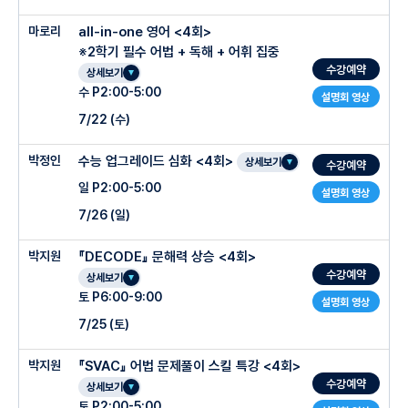
초효율 수능어휘 암기 가이드
○ 테스트 및 과제
마로리
all-in-one 영어 <4회>
○ 수업 특징 및 장점
○ 주차별 진도계획
1. 매시간 복습 TEST : 지난 시간 학습한 핵심 개념 및 문법 규칙에 대한 테스트를 매
-2주차 : 고전시가 : 향가의 특징 '제망매가'
※2학기 필수 어법 + 독해 + 어휘 집중
시간 실시
매일 100개씩 완성하는 수능빈출어휘 1500개
- 수능에서 영어 지문을 “어떻게 글을 읽는지” 가르치고 체화하는 수업
수강예약
상세보기
중세국어 : '훈민정음'의 국어적 특징1 (음운,표기)
2. 피드백 문자 발송 : 테스트 결과와 학생의 학습 성취도를 학부모님께 문자로 안내
매일 초빈출어휘 50개+빈출어휘 30개+킬러어휘 20개로 총 100단어 구성
- 평가원이 원하는 “글의 논리 전개방식”을 이해하는 수업
수 P2:00-5:00
설명회 영상
3. 밀착형 과제 : 수업 내용과 연계된 중세국어 연습 문제 및 주요 고교 내신 기출 문제
- 월화수목금 매일 아침 8시에 1시간 동안 진행 (온라인 동시 송출 라이브 가능)
- 현 수능 체제에서 안정적인 1등급 (94점 이상)을 만들기 위해 수능 필수 어휘력을
7/22 (수)
풀이를 과제로 부여
키우고, 수능에서 꼭 필요한 ‘글읽기 방법’을 체화하는 수업
-3주차 : 고전시가 :고려가요의 특징 '가시리' '서경별곡'
수업시간에 수동적으로 듣는 것이 아니라 그 자리에서 암기하고 > 끝나고 셀프로 테스
트 제출까지 완료하는 수업
중세국어 : '훈민정음'의 국어적 특징2 (문법,어휘)
『고1 All-in-One 』 [여름방학]
박정인
수능 업그레이드 심화 <4회>
상세보기
수강예약
주 2회 대면 클리닉 진행 (조교T와 함께 꼼꼼한 관리)
○
수업교재: 총 3종류
일 P2:00-5:00
설명회 영상
○ 클리닉
○ 수업 특징
- 다의어(뜻 n개) / 유의어까지 모두 학습할 수 있는 교재 및 테스트 제공
1. 주교재 : 대치동 고3 모의고사 출제진 경현쌤이 준비한 최고 퀄리티 모의고사 컨텐츠
-4주차 : 고전시가 : 평시조와 사설시조 '황진이 시조외'
7/26 (일)
와 최근 5개년 평가원 모의고사 (고2 - 고3 모의고사 및 수능) 문항들을 모두 녹여 만
1. 대면 밀착 클리닉 : 수업 전 (오후 6~7시)을 활용하여 일대일 질의응답 및 개인별
-내신 + 수능 1등급 Master 훈련!
- 모의고사 기출 or 수능 연계교재 예문을 통한 단어 실전활용법 설명
중세국어 : '용비어천가' 1,2장에 나타난 중세국어의 특징
든 자체제작 교재
취약 부분 보완
박지원
『DECODE』 문해력 상승 <4회>
-
2학기 필수 어법 + 독해 + 어휘 집중 [ H2 교육청 3개년 기출 De-code ]
- 단순히 단어 뜻만 물어보는 테스트가 아니라, 문맥상 적절한 어휘 고르기 / 다의어 뜻
- 지엽적이고 최신 트렌드와 동떨어진 지문들은 모두 배제
수강예약
상세보기
2. 24시간 온라인 질의응답방 : 시간과 장소에 구애받지 않고 궁금한 점을 해결할 수
모두 고르기 / 같은 뜻을 가진 단어 고르기 등 “다양한 각도”로 단어를 암기할 수 있는
-
어휘 [수능 필수 어휘 주 200개]
토 P6:00-9:00
있도록 실시간 소통방 활용
능력을 키우는 테스트 진행
- <수능 출제 원리>에 맞는 지문들만 선별
설명회 영상
-
대상 : 고1
7/25 (토)
매 시험 결과 레포트 발송
2. 모의고사 : 매주 12문항 미니 모의고사 시행
-
클리닉 : 수업 외 희망자에 한해 서술형 책 한권 master
○ 주차별 진도
*<클래스카드> 어플 통해 온라인 테스트 셀프 진행 (매 수업 전까지 제출해야 함)
- 수능에서 가장 오답률이 높은 유형들(29~40번)로만 구성된 25분 미니고사로, 최
박지원
『SVAC』 어법 문제풀이 스킬 특강 <4회>
○ 문해력 상승 : 글을 올바르게 읽는 법
소 시간 최대 효율로 매주 실전 감각 연습) *경현T 출제 참여
1회차:
훈민정음 제자 원리
*인터넷이나 책을 찾아보면서 풀 수 없도록, 시스템이 구성되어있습니다 (이중화면 불
수강예약
상세보기
○ 수능에서 내신대비까지 지문 이해도를 일관 논리와 구조를 통해 이해하는 수업
가/문항당 5초 시간제한)
3. 수능 필수 어휘 : 최근 5개년 평가원 모의고사 / 수능 어휘들을 혼동어휘/유의어반의
○ 독해 [생각하며 글 읽기 ] 50%
토 P2:00-5:00
2회차: 중세국어 문법이론 1