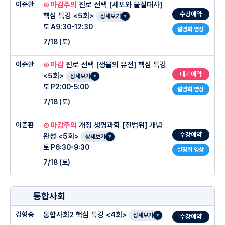
이준환
⊙ 마감주의
진로 선택 [세포와 물질대사]
-2회 수업부터 매 수업전에 테스트 후 재시험실시 및 통과 여부 문자 발송
-물질과 에너지 과목을 단기간 완성하는 강의
수강예약
-현강생 전용 홈페이지 www.정답정훈구.com에서 복습동영상 제공
-개념정리 60% + 문제풀이 40% 진행 특히 양적관계 계산 문항을 스스로 잘 풀 수
핵심 특강 <5회>
상세보기
1주차 : 화학식량과 몰, 원자수개념
-과제 : 교재+부교재+워크북
-해마다 화2 수능만점자를 배출한 최형란T의 고득점을 위한 맞춤형 강의
있도록 문제 푸는 습관을 비중있게 다룸
토 A9:30-12:30
-현장 수업 및 정답정훈구 홈페이지에서 실력있는 조교샘들의 친절한 질의 응답
설명회 영상
2주차 :
양적관계 5가지 유형
-틀린 문제 : 개인별로 유사문제 제공(20문항)
-최형란T의 시간 절약 꿀팁 대 방출
-형란썜의 특기인 문제를 가장 쉽게 풀어내고 시간을 단축할 수 있는 신박한 문제풀이
7/18 (토)
법 전수
3
주차 :
몰농도와 중화반응(1가+1가)
-수업이 어려워 진도 보충이 필요한 학생: 화/수/목에 보충
-개념과 문제 적용 연습을 병행해 문제 풀이 능력 향상에 최적화
○ 주차별 진도
-수업을 통해 배운 문제 해결 스킬을 수월하게 적용시킬 수 있도록 개인별 밀착 트레이
이준환
⊙ 마감
진로 선택 [생물의 유전] 핵심 특강
○ 수업특징
4
주차 :
중화반응(2가+1가, 1가+2가), 문제풀이
-테스트 미통과 : 재시
-과거 비효율적이고 시간이 오래 걸렸던 문제풀이 방식의 빠른 개선을 위한 강의
닝을 비중있게 진행
대기예약
1주차 양적관계 주요 개념 정리 및 실전 문제 풀이(1)
<5회>
상세보기
-학생이 필요로 하는 부분 첨삭 및 영상 제공
-완강 후 수능특강 3점, 고3 모의고사 문제까지 수월하게 해결하는 수준을 목표
토 P2:00-5:00
2주차 양적관계 스킬 정리 및 실전 문제 풀이(2)
설명회 영상
-수능 킬러 문제를 푸는데 필요한 개념, 스킬훈련
-개념 정리 70% 문제풀이 30% 정도로 진행
○ 주차별 진도계획
7/18 (토)
3주차 양적관계 총정리 및 심화 문제 풀이
-핵심 기출 문제를 풀며, 핵심 스킬과 로직을 체화
○ 주차별 진도계획
-특히 킬러유형 문제풀이 스킬을 비중있게 다룸
4주차 산화 환원반응 주요 개념 정리 및 집중 훈련
이준환
⊙ 마감주의
개정 생명과학 [전범위] 개념
-핵심 기출문제를 반복적으로 풀며, 로직을 완성
○ 수업특징
1주차 : 물질의 세가지 상태(분자간 인력, 기체)
-수업을 통해 배운 문제 해결 스킬을 수월하게 적용시킬 수 있도록 최상위 최적화 문제
1주차 : 양적관계1+문제풀이
수강예약
5주차 중화반응 주요 개념 정리 및 실전 문제 풀이
풀이 체화 과정을 비중있게 진행
완성 <5회>
상세보기
2
주차 :
물질의 세가지 상태(액체, 교체, 용액)
2
주차 : 양적관계2+문제풀이
토 P6:30-9:30
6주차 중화반응 스킬정리, 총정리 및 심화 문제 풀이
설명회 영상
○ 관리 시스템
-수능 킬러 문제를 푸는데 필요한 개념, 스킬훈련
3
주차 :
용액과 반응엔탈피(엔탈피와 결합에너지)
3주차 : 양적관계3+문제풀이
7/18 (토)
○ 주차별 진도계획
-핵심 기출 문제를 풀며, 핵심 스킬과 로직을 체화
4
주차 :
반응엔탈피(헤스의 법칙과 자유에너지)
4주차 : 양적관계4+문제풀이
-숙제확인, 복습 확인 재시험, 재확인 관리
-핵심 기출문제를 반복적으로 풀며, 로직을 완성
○ 수업특징
5
주차 :
반응속도와 총정리 문제풀이
통합사회
1주차 : 기체1
-수업 전,쉬는 시간,수업 후 관리, 클리닉 관리로 학습/성적 관리
2주차 : 기체2, 액체, 고체
강형종
통합사회2 핵심 특강 <4회>
-매주 수업 직후 학부모님께 알림 톡 발송
○ 관리 시스템
-수능 킬러 문제를 푸는데 필요한 개념, 스킬훈련
상세보기
수강예약
3주차 : 용액