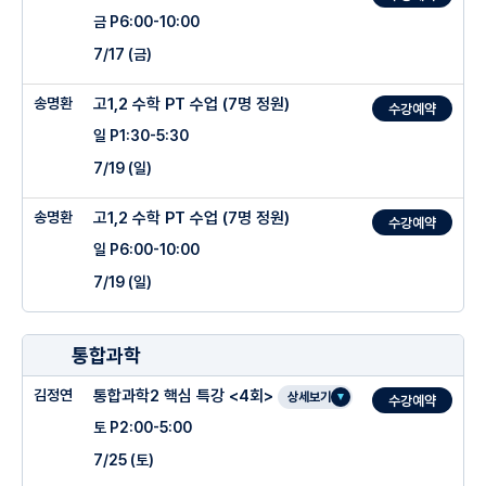
-요청 없는 상시 오픈형 자료실 및 복습 영상 제공
-과제: 5개년 모의고사&8학군 내신기출문항
-TEST 오답 정리 후 오답변형 TEST 진행
금 P6:00-10:00
-식과 값의 의미를 진정으로 이해하는 수업
-요청 없는 상시 오픈형 자료실 및 복습 영상 제공
학생이 보충이나 복습이 필요할 때마다 언제 어디서든 자유롭게 즉시 열람하고 자기것
-수업 후 클리닉에서 오답완료까지 마무리 진행.
-과제 완료 후 하원 (TEST 오답의 미완료 , 과제 미완료시 토요일 오후 1시-5시 개별
7/17 (금)
으로 소화할 수 있도록 지원
-연결된 로직으로 수학 실력 자체를 올릴 수업
대시보드 내 개인 강의실을 통해 당일 사용된 [수업 핵심 자료]와 언제든 다시 돌려볼
클리닉 진행)
수 있는 [현장 강의 복습 영상]이 상시 업로드
-all day math 프로그램으로 매 수업이후 클리닉(강사직접진행)
-내신에서의 연습이 수능까지 뼈대가 되도록 실전 개념들까지 꼼꼼한 정리
-개인별 오답 추적 누적과제 배부 (일주일 간격으로 매주 금요일 배부 주말과제 월요일
송명환
고1,2 수학 PT 수업 (7명 정원)
수강예약
학생이 보충이나 복습이 필요할 때마다 언제 어디서든 자유롭게 즉시 열람하고 100%
-5회독 유형완성
-수많은 적중과 일관된 방향성
클리닉 확인 후 오답완료)
자기것으로 소화할 수 있도록 지원
일 P1:30-5:30
-수업에서 진행한 문항 변형문항 복습 풀이 진행
7/19 (일)
-TEST 오답 정리 후 오답변형 TEST 진행
○ 주차별 진도계획
-과제 완료 후 하원 (TEST 오답의 미완료 , 과제 미완료시 토요일 오후 1시-5시 개별
송명환
고1,2 수학 PT 수업 (7명 정원)
○ 관리 프로그램
수강예약
클리닉 진행)
일 P6:00-10:00
1주차 : 점과 좌표
-개인별 오답 추적 누적과제 배부 (일주일 간격으로 매주 금요일 배부 주말과제 월요일
클리닉 확인 후 오답완료)
7/19 (일)
-개별 오답노트 (실전T +오답유사 + Workbook 오답문항)
2
주차 :
직선의 방정식
○ 주차별 진도계획
-자체 안내 사이트
3
주차 :
원의 방정식(1)
1주차: 수와 식의 계산 연산 규칙
○ 주차별 진도계획
복습 Test 성적 조회 (점수 / 등수)
4
주차 :
원의 방정식(2)
통합과학
[소인수분해, 정수와 유리수의 사칙연사 부호 법칙, 문자의 사용과 식의 계산 분배법칙]
○ 주차별 진도계획
1주차 : 지수
워크북 성취도 (완성 / 미완성 / 오답문항 )
5
주차 :
도형의 이동
2주차 : 방정식과 함수 기초
김정연
통합과학2 핵심 특강 <4회>
상세보기
1주차 :
01
도형의 방정식 - 평면좌표
수강예약
2
주차 :
로그
영상시청 + 자료
6
주차 :
집합
[일차방정식의 구조적 풀이, 연립일차방정식, 일차함수 그래프의 기울기와 절편의 기하
토 P2:00-5:00
2회차 : 01 도형의 방정식 - 직선의 방정식
학적 해석]
3
주차 :
상용로그
-온라인 (24시) 질의응답
7
주차 :
명제
7/25 (토)
3회차 : 01 도형의 방정식 - 원의 방정식
3주차 : 다항식의 확장
4
주차 :
지수함수
카카오톡 : 황보휘수학연구
8
주차 :
절대 부등식