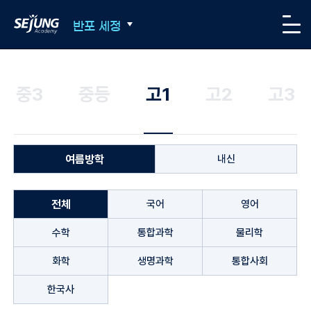
SEJUNG Academy
반포 세정
메뉴
중3
중등
고1
고2
고3
여름방학
내신
전체
국어
영어
수학
통합과학
물리학
화학
생명과학
통합사회
한국사