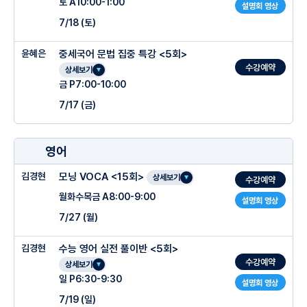
토 A10:00-1:00
-최고의 전문성, 내신에 최적화된 독보적인 자료 <직접 제작, 변형>
설명회 영상
-감이 아니라 근거를 찾아내어 문맥 파악하기
7/18 (토)
-고전 문학 갈래 필수 개념 및 주제, 빈출 어휘 암기
○ 관리 프로그램
윤혜은
중세국어 문법 집중 특강 <5회>
-지문별 풀이법 체화 및 반복 훈련
○ 수업특징
수강예약
상세보기
-2학기 내신에 나올 내용을 모두 정리하고, 수능적인 작품 분석력까지 길러주는 수업
금 P7:00-10:00
-테스트 : 미니모의고사 25분 15문항 (전영역 모고 기출 발췌)
(모의고사 지문 활용)
- 중세국어(고전문법) 완벽 정리
7/17 (금)
-과제 : 주간과제 (1),(2) [ 고전시가(1) / 중세국어 (2)]
-고전문학과 고전문법의 일관된 학습 방향을 제시해 정복 가능한 영역임을 확실하게 이
해시켜주는 수업
-테스트 및 주간과제 오답 선지 분석 - 수업 후 클리닉에서 검사
- 고전시가를 현대어로 풀어낼 수 있도록 ‘손풀이 노트’제공
-내용 : 미니모의고사 테스트 / 주간학습 과제/ -오답과 문항, 선지 분석 검사 및 개별
영어
○ 수업특징
첨삭
○ 관리 프로그램
김경현
모닝 VOCA <15회>
- 외계어처럼 느껴지는 고전을 이해하고 문제를 풀 수 있는 능력을 키워주는 수업
1. 내신 킬러 단원 완벽 정복: 2학기 국어 내신에서 가장 높은 배점과 난이도를 차지하
상세보기
수강예약
-시간 : 정규 수업후 1시간 (p5-p6)
는 ‘중세국어’ 파트를 집중적으로 선행
월화수목금 A8:00-9:00
설명회 영상
-손필기 제공 : 강사의 지문 이해 과정 + 필수 개념 포함
2. 이론과 실전의 조화: 단순 암기가 아닌 훈민정음의 제자 원리, 핵심 문법 이론, 실제
7/27 (월)
○ 주차별 진도계획
○ 주차별 진도계획
-주간지(눈뜨면 국어) : 매일 '문학,비문학 모의고사 기출 연계 지문, 내신 기출 5~10
고전 작품 분석까지 체계적으로 연결되는 커리큘럼
문항
3. 수능형 사고 확장: 내신 범위에 국한되지 않고, 수능 및 모의고사 기출문제를 병행하
김경현
수능 영어 실전 풀이반 <5회>
-어휘력 : 수업내용(수능 기출) 어휘 활용 매주 40개 (총200개)
여 고난도 외부 지문 대응력 훈련
수강예약
-1주차 : [고전시가] 고전문학사 개요
상세보기
대치동 고3 모의고사 5년차 출제위원이자
-테스트 : 문맥에서 단어의 의미를 판단하는 능력 배양
일 P6:30-9:30
고대 가요 '공무도하가' , 황조가'
설명회 영상
강남/서초 내신 7년차 여고 전문 강사인 경현쌤과
-격주 성취도 평가 모의고사 과제 : 성적표 제공,수업 중 해설 진행, 1:1 개별 상담
7/19 (일)
중세국어 : 훈민정임의 제자원리 (자모음체계)