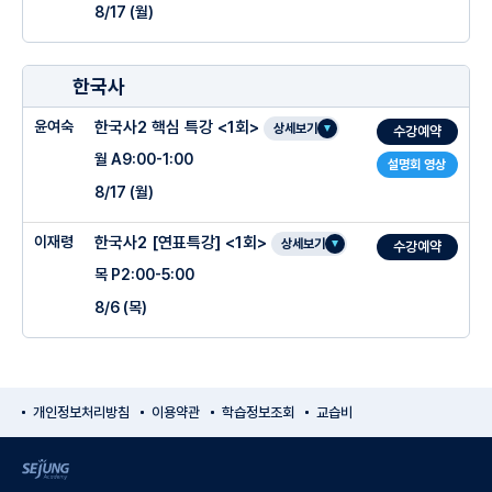
8/17 (월)
-경제 기초개념 부터~ 경제 내신&수능 킬러문항까지 학습
3주차 1단원. 유전자와 유전물질 - 염색체와 유전자 이상
○ 주차별 진도계획
-VOD 복습영상 제공
-경제 단원 표/제시문/통계 등 유형별 계산 문항을 정복하고 싶은 학생
-통사 선행학습 전혀 안 한 학생도 수강 가능(배울 의지만 있으면 됨)
4주차 2단원. 유전물질 (DNA와 DNA 복제)
-개념 간 구조화 및 맥락 간 연결을 제대로 이해하고 싶은 학생
○ 수업특징
-정치&법 주제 기초부터 수능 킬러문항 수준까지 다양한 유형 학습
5주차 2단원. 유전자발현
1주차 1단원. 생물과 생명과학의 특성
○ 주차별 진도계획
한국사
-세계지리 단원 고3수준 킬러문항까지 다 다룸(쉬운 풀이방법 제시해드림)
2주차 2단원. 신경자극의 전달 기본 개념 및 기본 기출 문제 풀이 (1)
윤여숙
한국사2 핵심 특강 <1회>
○ 관리 프로그램
-통합사회 경제 중요 개념을 배우는 강좌
상세보기
수강예약
-사회문화 단원 다양한 유형의 통계를 배움
3주차 2단원. 신경자극의 전달 최고 레벨 기출 문제 숏 컷 풀이 스킬 & 최고 레벨 문제
1주차 : 인권 보장과 헌법 +인권의 역사, 시민불복종
월 A9:00-1:00
-기초부터 수능 킬러문항까지 다루는 강의 (최고난이도 문항 자습자료도 추가 제공)
설명회 영상
풀이 (2)
-윤리 단원 심화 정리 및 수능수준 선지 분석 및 이해
2주차 : 사회 정의와 불평등 +정의에 대한 사상가, 사회 보장 제도
8/17 (월)
-1:1 맞춤 케어(수행평가도 ok)
-통합사회 경제 중요 개념을 배우는 강좌
4주차 3단원. (유전) 생식세포 분열 기본 개념 (1)
-비교불가능한 독보적 통사 1타 혁명t
3
주차 :
시장 경제와 지속가능발전 (1) + 합리적 선택과 시장 실패 현상 / 융 자산의 변
수업 전후 시간을 활용하여 시험 점수 미달, 과제 미흡, 개념이 부족한 학생들과 매주 클
-혁명T만의 독창적 경제 문풀 요령 학습 (누구나 부담없이 쉽게 배울 수 있습니다)
5주차 3단원. (유전) 생식세포 분열 최고 레벨 숏 컷 풀이 스킬 & 문제 풀이 (2)
동, 비교우위, 절대우위 계산
이재령
한국사2 [연표특강] <1회>
○ 수업특징
-자체 제작한 최고의 자료 제공
상세보기
수강예약
리닉
-단 1회로 경제 1컷 주제인 경제 통계, 그래프 계산 문제 총정리
4
주차 :
세계화와 평화 & 미래와 지속가능한 삶 + 세계적인 분쟁 및 자원의 분포
목 P2:00-5:00
-지루하지 않은 강의 진행 방식
-개별적 취약점 분석 및 맞춤형 추가자료 제공
-최고 수준의 경제 자습 자료 제공
8/6 (목)
-귀에 쏙쏙 들리는 수업
-믿고 맡겨주시면 성적으로 보답해드립니다.
-24시간 카톡 Q&A
(현장강의 교재 및 추가 자습자료 무료 제공)
-한눈에 딱 보이는 자료
-매시간 학습 상태 (과제수행 및 실전모의고사 결과) 점검 문자 발송
○ 수업특징
-추가 자료 제공: 경제체제, 기회비용, 시장실패 등
-시험에 빈출되는 핵심 포인트 잡기!
?
-빈칸을 통한 개념 복습 서답형 대비/ 수업내용으로 만든 적용문제 제공
-수능 유형 그래프 통계 문제
-[4시간], 단 [1회] 수업으로 중간고사 범위를
○ 주차별 진도계획
개인정보처리방침
이용약관
학습정보조회
교습비
-매주 테스트 (재령모의고사) 결과 문자전송
-8종 교과서 본문과 사례들로 구성된 문제
-세심하고 꼼꼼하고 완벽하게 총 정리
-클래스카드(암기문제)
SEJUNG Academy
-한 눈에 들어오는 [전 개념 컬러 "표" 교재] 제공
1주차 : [법] 인권 보장과 헌법
-단톡방 운영 (질문해결)