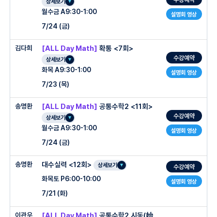
상세보기
월수금 A9:30-1:00
설명회 영상
7/24 (금)
김다희
[ALL Day Math]
확통 <7회>
수강예약
상세보기
화목 A9:30-1:00
설명회 영상
7/23 (목)
송명환
[ALL Day Math]
공통수학2 <11회>
수강예약
상세보기
월수금 A9:30-1:00
설명회 영상
7/24 (금)
송명환
대수실력 <12회>
○ 수업특징
상세보기
수강예약
화목토 P6:00-10:00
설명회 영상
7/21 (화)
2학기 내신대비를 원하는 고1 학생
기본부터 심화까지 완벽한 개념 학습
이관우
[ALL Day Math]
공통수학2 시동(始
○ 수업특징