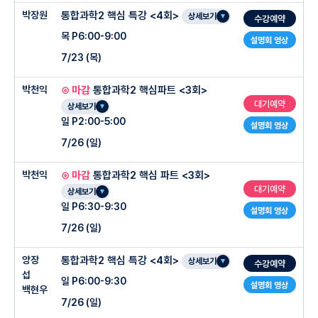
4회차 : 01 도형의 방정식 - 도형의 이동
[중등 다항식의 곱셈공식 완전 정립, 인수분해 공식의 구조적 분석 및 복잡한 식의 인수
박장원
통합과학2 핵심 특강 <4회>
5
주차 :
로그함수
○ 수업특징
사이트 : 질문등록
상세보기
9
주차 :
여러 가지 함수(1)
수강예약
분해]
5회차 : 02 집합과 명제 - 집합
목 P6:00-9:00
6
주차 :
삼각함수
-개별 상담
10
주차 :
여러 가지 함수(2)
설명회 영상
4주차 : 이차방정식과 이차함수
6회차 : 02 집합과 명제 - 명제
7/23 (목)
7
주차 :
삼각함수의 그래프(1)
-기초 용어부터 차근차근, 고등 과학의 시작을 안정적으로 잡아주는 수업
어려워하는 단원(약점) + 잘하는 단원(강점) 파악
11
주차 :
합성함수
[이차방정식의 풀이 및 근의 공식 도출 인과성 분석, 이차함수 기본 그래프와 꼭짓점/축
7회차 :
03 함수와 그래프 - 함수(1)
8
주차 :
삼각함수의 그래프(2)
-고난도 핵심 단원 집중 완성 :내신 변별력이 가장 큰 단원만 선별 학습
12
주차 :
역함수
의 성질]
박천익
⊙ 마감
통합과학2 핵심파트 <3회>
○ 수업특징
8회차 :
03 함수와 그래프 - 함수(2)
9
주차 :
삼각함수의 방정식
-난이도별 추가 연습문제 제공 : 주간지·과제 외에도 실제 학교 내신 기출 기반의 고난
13
주차 :
유리함수
5주차 : 삼격형의 성질
대기예약
상세보기
-단순 설명이 아닌 스토리텔링으로 누구나 쉬운 이해 & 고난도 문제 풀이 스킬 체화
9회차 :
03 함수와 그래프 - 유리함수
도 추가 문제 자료 제공
일 P2:00-5:00
10
주차 :
삼각함수의 부등식
○ 황보휘T
14
주차 :
무리함수
[이등변삼각형/직각삼각형의 합동 조건, 삼각형의 외심과 내심의 성질 및 위치 관계 정
설명회 영상
-단원별 유형정리 & 사고력 문제 정리
10회차 :
03 함수와 그래프 - 무리함수
-개정교과 최신 데이터 반영 : 2025~2026 강남·서초·목동 주요 학교 기출, 교과서·
밀 리셋]
7/26 (일)
11
주차 :
삼각함수의 활용
15주차 : 도형의 방정식 /
중간범위 기출풀이&정리
학습지·부교재 데이터를 직접 분석해 수업에 반영
-적중률을 최대로 끌어올리는 분석력
6주차 : 사각형의 성질 및 닮음
12
주차 :
등차수열
고려대학교 수학교육과
16
주차 :
도형의 방정식 / 중간범위 기출풀이&정리
박천익
⊙ 마감
통합과학2 핵심 파트 <3회>
○ 수업특징
[평행사변형 성질 및 조건, 여러 가지 사각형의 관계, 도형의 닮음 조건과 무게중심의
13
주차 :
등비수열
강남대성 MATH KOREA 최종 결선
대기예약
○ 관리프로그램
상세보기
길이 비]
○ 관리 시스템
-교재 : 모든출판사 교과서 분석 내용 완벽반영,교과 외 추가 내용 완벽 반영, 함께 완성
일 P6:30-9:30
14
주차 :
여러 가지 수열(1)
현) 두각, 강남대성 윈터스쿨
하여 몰입하는교재
설명회 영상
7주차 : 피타고라스 및 원의 성질
-주간 누적 테스트 : 유형별 및 난이도별 문제 구성으로 개별
7/26 (일)
15
주차 :
여러 가지 수열(2)
-교재문항 : 교육 과정에 충실한 2008-2026 모의고사 및 수능 문항 탑재, 빈출
-주간 테스트 : 암기 빈칸 테스트 + 고난도 내신 기출 구성
[피타고라스 정리의 논리적 입증 및 평면 활용, 원과 직선의 관계, 원주각의 성질 완전
취약 유형과 실력을 한 눈에 확인 가능
SAMPLE 문항을 통한 실전 최적화, 실전에 가장 최적화된 해설
정립]
16
주차 :
수학적 귀납법
-오답관리 클리닉 : 주간테스트 미통과 시 오답 분석 후 귀가 관리 진행
양장
통합과학2 핵심 특강 <4회>
-개별 오답노트 제공 : 테스트 오답 문제 + 오답 연습 문제까지
○ 수업특징
상세보기
수강예약
-자료 : 현장수강생 ONLY
8주차 : 01. 도형의 방정식 - 평면좌표
섭
-개인별 오답노트 제공 : 과제 및 테스트 오답을 학생별 맞춤 자료로 매주 제공
일 P6:00-9:30
수록된 나만의 약점 노트
-교재 : 모든출판사 교과서 분석 내용 완벽반영,교과 외 추가 내용 완벽 반영, 함께 완성
설명회 영상
기본문항 : 빈출 객관식 + 주관식 + 서술형
백현우
[두 점 사이의 거리 공식 피타고라스 연계 유도, 선분의 내분점 위치 해석]
하여 몰입하는교재
-누적 수업 리포트 제공 : 성적 추이와 학습 변화까지 한눈에 확인
7/26 (일)
-1:1 피드백 : 강사 및 최고의 명문대 조교들 클리닉
응용문항 : 킬러 문항 빈출 유형
9주차 : 01. 도형의 방정식 - 직선의 방정식
-교재문항 : 교육 과정에 충실한 2008-2026 모의고사 및 수능 문항 탑재, 빈출