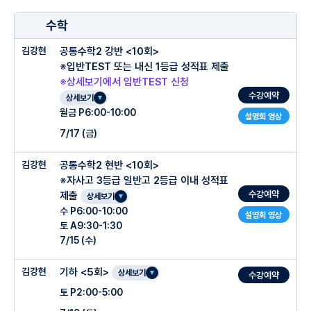
○ 수업특징
유형별 풀이법부터 소재별 배경지식까지 촘촘히 실력 쌓기
-이론 수업으로 끝나지 않고 학교별 기출 문제 어휘 실전력 배양
수학
최신동향 3개년 평가원 기출 풀이
-수업 시간에 배운 어휘가 포함된 모의고사 & 수능 독해 문제를 통해 독해력과 응용력
확장
김강현
공통수학2 강반 <10회>
-고난도 독해 지문을 정확하고 빠르게 풀고 싶은 학생
어휘 양적 학습 및 암기 훈련
※입반TEST 또는 내신 1등급 성적표 제출
-정확한 독해를 하기 위해 고난도 어휘와 필수 문법을 빠르게 정리하고 싶은 학생
수능 독해의 가장 효율적인 방법론적 접근
※상세보기에서 입반TEST 신청
○ 관리 프로그램
-수학 학습의 부담으로 최소한의 노력으로 최대한의 효과를 얻고자 하는 학생
수강예약
상세보기
-학생 7~8명당 조교T 1명 배치
월금 P6:00-10:00
설명회 영상
-Voca King Reward System (1등 상품권 Reward / 통과자 전원 기프티콘)
7/17 (금)
-Voca
-전원 Clinic 시스템
명확한 고난도 & 필수 어휘 학습량 (400개) : 고난도 Voca (8주) + 매시간 수업 진
〔입반TEST〕
김강현
공통수학2 현반 <10회>
행 고등 어휘 기출 정리 & 테스트
:Clinic은 1시간~1시간 반정도 진행
※자사고 3등급 일반고 2등급 이내 성적표
범위: 공수2 / 문항수: 기본 12문항, 심화 9문항 / 소요시간:
그 주 어휘는 그 주에 꼭 해결 (현장 Clinic 재시험 후 파생어 정리)
: 수업후 진행하는 것을 지향하나 시간이 안될 경우 제공되는 시간 중 선택
수강예약
50분
제출
상세보기
내신 기출 문제 (자사,전사,외고) + 모의고사 어휘 기출 풀이를 통한 실전력 배양
수 P6:00-10:00
: Clinic 시간에 재시험 / 교재 QnA / 학생별 수준별 Half 모의고사 (10문제 / 17
설명회 영상
토 A9:30-1:30
분) 진행
: 현장 Clinic 시간 강남 내신 기출 + 모의고사 핵심 어휘 정리본 암기 Test 시행
7/15 (수)
-조교 선생님 전원 SKY & 의대 출신 전문 조교 선생님들로 구성
미통과시 반복 재시험 system (재시험 + 1:1강사 어휘 Clinic)
입반TEST 신청 :
-1:1 Clinic에서 매주 학생별 상담을 기본으로 하고 개인별 약점을 채울 개인별 교재
김강현
기하 <5회>
상세보기
수강예약
제공
토 P2:00-5:00
-Reading