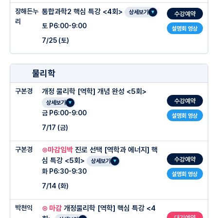
-전 수업 영상 녹화 제공 : 현장 수업 그대로 복습 가능 + 무한 반복 학습 지원
-올데이 QnA : 수업 시간 외 질문은 카톡이나 문자로 언제든 가능
학교별 특화 문항 : 물리학2 + 수특 + 수완 + 히스토릭 문제
SAMPLE 문항을 통한 실전 최적화, 시렂ㄴ에 가장 최적화된 해설
[중등 일차함수 기반 직선의 방정식 필연적 유도, 두 직선의 위치 관계와 점과 직선 사
장해든누
통합과학2 핵심 특강 <4회>
○ 수업특징
상세보기
수강예약
-질의응답 및 대면 클리닉 운영 : ‘김정연과학연구소’ 온라인 질답 상시 가능
이의 거리]
리
-문제풀이 최적화 수업 : 유형별 문제풀이 비법에 철저하게 집중된 문제를 풀어서 답을
-자료 : 현장수강생 ONLY
토 P6:00-9:00
반포 내신 전문가, 물리 양장섭T + 화학 백현우T
설명회 영상
-대면 클리닉 운영 : (금) 1-2시 / 5-6시
대는 데 목표가 확실한 수업
10주차 : 01. 도형의 방정식 - 원의 방정식 (1)
○ 주차별 진도계획
기본문항 : 빈출 객관식 + 주관식 + 서술형
7/25 (토)
세화/서울/상문/서문 등 지역 내신에 최적화된 수업과 실제 기출된 문항 연습
-1500% 기출 자료 : 2006-2024 까지 빠짐없이 누적된 모의고사 기출 문항을 제
[중등 원의 성질 연계 원의 방정식 기본형·일반형 구조 분석,원과 직선의 위치 관계 공
-1주차 : 산화환원 반응
응용문항 : 킬러 문항 빈출 유형
공
중등과정부터 고2 연계과정까지 전문과목의 심화 과정까지 꼼꼼하고 깊이있는 개념수
식화]
○ 주차별 진도계획
-2주차 : 산과 염기 및 중화반응
업
학교별 특화 문항 : 물리학2 + 수특 + 수완 + 히스토릭 문제
11주차 : 01. 도형의 방정식 - 원의 방정식 (2) 및 도형의 이동
물리학
-3주차 : 전자기 유도
○ 수업 특징
-문제풀이 최적화 수업 : 유형별 문제풀이 비법에 철저하게 집중된 문제를 풀어서 답을
○관리 시스템
[원의 접선의 방정식 최적화 풀이, 점과 도형의 평행이동·대칭이동 총정리 및 종강]
1회차 : 지구 환경 변화와 인간 생활
대는 데 목표가 확실한 수업
구본경
개정 물리학 [역학] 개념 완성 <5회>
-4주차 : 에너지효율 및 실전모의고사
반포, 대치 내신 기출과 학교자료를 철저히 분석한 개념교재
○ 관리시스템
-학교 특성이 반영된 최적화된 모의고사 매주 제공 및 피드백
수강예약
2회차 : 산화환원
상세보기
-1500% 기출 자료 : 2006-2024 까지 빠짐없이 누적된 모의고사 기출 문항을 제
해든누리T 홈페이지를 통한 완벽한 관리(자료, 영상 무한제공)
답지 없이 풀어오는 제출용 과제로 문제풀이과정과 실전 풀이감각 향상
-매주 개인별 누적 오답노트 제공
공
금 P6:00-9:00
설명회 영상
3회차 : 중화반응
숙제, test를 끝까지 책임지는 끈질긴 클리닉
기초부터 심화까지 단계별로 정리된 주간워크북 (개념, 빈칸, 연습문제, 심화문제, 모의
-출석 / 시험점수 / 과제물 수행결과 문자 개별 공유
7/17 (금)
4회차 : 전자기유도
고사 기출)
유형별, 단계별 문제풀이 훈련으로 Short-cut skill 체화
-맨투맨 관리 : 모르는 유형은 익힐 때까지 (강사+조교진)
○관리 시스템
매 회차 복습영상 제공, 24시간 카톡채널 질의응답 시스템, 과제/재시험 필수 클리닉
구본경
⊙마감임박
진로 선택 [역학과 에너지] 핵
○ 수업특징
고등학교 기출문제 기반의 수준별 문항으로 구성된 주간지 제공
-학교 특성이 반영된 최적화된 모의고사 매주 제공 및 피드백
수강예약
심 특강 <5회>
상세보기
강사 직접 문제풀이에 필요한 풀이법을 손필기로 정리해서 제공
○ 주차별 진도계획
-매주 개인별 누적 오답노트 제공
화 P6:30-9:30
설명회 영상
○ 주차별진도계획
-처음 물리학을 배우는 학생을 위한 개념반 난이도의 수업
1주차 : 산화 환원 양적 관계 문항 - 수용액과 금속의 반응
-출석 / 시험점수 / 과제물 수행결과 문자 개별 공유
7/14 (화)
물/지 양장섭T
-개념 60% + 문제 풀이 40% 고2 모의고사 난이도 문항 정복
○ 테스트 및 관리(클리닉)
2주차 : 중화 반응 양적 관계 문항 - 반응석,질량 변화
-맨투맨 관리 : 모르는 유형은 익힐 때까지 (강사+조교진)
1회차 전자기유도
박천익
⊙ 마감
개정물리학 [역학] 핵심 특강 <4
-수업 난이도에 맞는 중급 난이도 문항 숙제 지급 고2 내신 및 모의고사 기본 문항 위주
○ 수업특징
6:00~6:20 누리고사(test)
3주차 : 전자기 유도 심화 문항 - 중상 수준의 다양한 유형
로 지급(고난이도 문항은 별도 지급)
대기예약