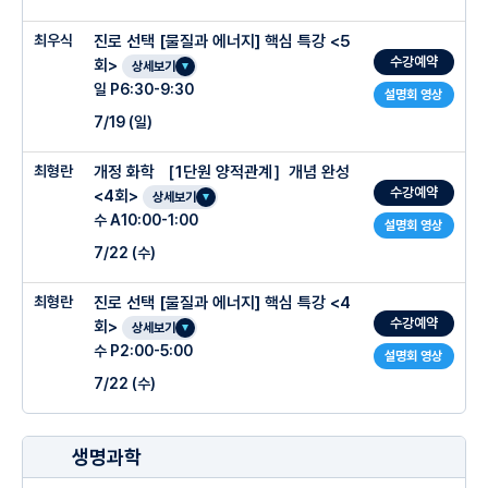
-여름방학 동안 확실히 실력을 끌어올리고 싶은 학생
○ 관리 프로그램
2
주차 :
화학반응의 양적관계 (1)
○ 주차별 진도계획
-24시간 진행되는 카카오톡 질문 교실
최우식
진로 선택 [물질과 에너지] 핵심 특강 <5
○ 수업특징
수강예약
회>
3
주차 :
화학반응의 양적관계 (2)
-선생님 + 조교 선생님의 대면 질문 교실
상세보기
▶ 교재: 자체 제작 교재 (훈구파를 위한 양적관계, 중화반응 문제 해석tip)
개념을 활용하여 응용할 수 있게 개념과 문제풀이가 꼼꼼히 설명
-현장 질의응답 클리닉 + 온라인 줌 클리닉
일 P6:30-9:30
설명회 영상
4
주차 :
분자의 구조
1주차 : 기체
-주제별 숏츠 강의 + 주제별 문제 제공(기초체력 강화북)
양적관계 5가지 유형 활용법 + (몰)농도를 활용한 중화반응의 활용법
-클리닉 기반 성적관리 시스템 제공
7/19 (일)
5
주차 :
분자의 성질,상평형, 용해평형
2
주차 :
액체와 고체 / 물의 성질
▶ 특강 핵심 포인트
문제의 유형을 찾아 쉽고 빠르게 풀이를 완성
-개별 학생 맞춤 클리닉 운영
6주차 :
화학평형과 평형상수,평형 이동
3
주차 :
용액
○ 주차별 진도계획
최형란
개정 화학 ［1단원 양적관계］개념 완성
-양적관계, 중화반응 스킬을 문제에 적용해서 빠르게 실전감각을 올리는 훈구샘만의 빠
○ 수업특징
르고 정확한 풀이비법 제시
수강예약
<4회>
7
주차 :
농도, pH구하기
4
주차 :
화학반응의 자발성
상세보기
○ 관리 프로그램
○ 주차별 진도계획
수 A10:00-1:00
-양적관계, 중화반응 실전 문제 체화로 자신감 UP!
설명회 영상
8
주차 :
중화 반응
5
주차 :
반응 속도
-산과 염기의 성질
-개념을 활용하여 응용할 수 있게 개념과 문제풀이가 꼼꼼히 설명
7/22 (수)
-수업 후 바로 적용 가능한 전략과 팁 제공
-중화적정과 염의 가수분해
-매 수업에 질의 응답 후 실시
-시험에 잘 나오는 단원별 핵심 키워드 및 풀이에 집중
1주차 : 이상기체 상태방정석과 부분 압력
-산화 환원 / 화학전지
최형란
진로 선택 [물질과 에너지] 핵심 특강 <4
-학교 기출을 변형한 꼭 알아야 하는 개념과 응용문제 유형파악하는 테스트
-상위권 학생들을 위한 맞춤 수업
○ 수업특징
2주차 : 액체의 증기압력과 고체
▶ 관리 프로그램
수강예약
회>
-전기분해 / 우리주변의 산화 환원
상세보기
-과졔: 수업교재 + 부교재
-개념(50%) + 문제풀이(50%)
3주차 : 용액의 농도와 환산
수 P2:00-5:00
-클리닉 교실 운영 (수요일 4시~6시 30분)
설명회 영상
-탄소 화합물의 반응
-수업이 어려워 진도 보충이 필요한 학생: 2회차 수업 1시간 전에 등원시 질의응답
-내신형 문제 + 수능형 문제 풀이로 재미를 더하는 수업
-개념과 문제 적용 연습을 병행 알차고 꼼꼼한 개념 정리와 쉽고 효율적인 문제 풀이로
4주차 : 묽은 용액의 총괄성
7/22 (수)
- 해결이 어려운 화학 문제 및 수업 시간에 이해하지 못한 내용 질문
화학에 자신감이 생길 수 있도록 진행
-학생이 필요로 하는 부분 첨삭 및 영상 제공
5주차 : 반응엔탈피와 열화학 반응식
- SKY, 의대 재학중인 실력있는 조교샘들의 친절한 1:1 문제풀이
-기본 부터 킬러 문제 까지 모두 통하는 신박한 문제 풀이법 제시
○ 관리 프로그램
○ 수업특징
-매주 확인테스트 실시
-화학 문제 푸는 능력이 번쩍 트이는 강의
생명과학
○ 주차별 진도계획
-매주 공통과제물 및 성적문자 전송
-완강 후 수능 특강 2,3 점 수능 기출문제 까지 수월하게 해결하는 수준을 목표