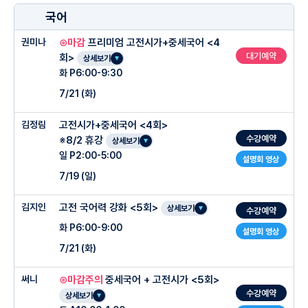
국어
권미나
⊙마감
프리미엄 고전시가+중세국어 <4
대기예약
회>
상세보기
화 P6:00-9:30
7/21 (화)
김정림
고전시가+중세국어 <4회>
수강예약
※8/2 휴강
상세보기
일 P2:00-5:00
설명회 영상
7/19 (일)
김지인
고전 국어력 강화 <5회>
○ 수업특징
상세보기
수강예약
화 P6:00-9:00
설명회 영상
7/21 (화)
-압도적 최상위권 연속배출 (상문고 / 서울고)
-성장을 목표로 하는 최고의 강의
써니
⊙마감주의
중세국어 + 고전시가 <5회>
○ 수업 특징
-독보적인 Clinic 시스템
수강예약
상세보기